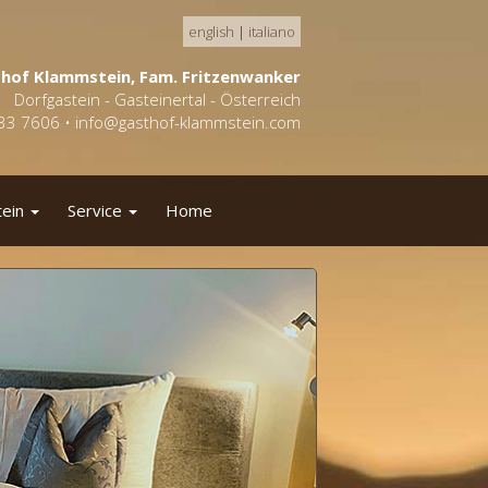
english
|
italiano
hof Klammstein, Fam. Fritzenwanker
Dorfgastein - Gasteinertal - Österreich
433 7606 •
info@gasthof-klammstein.com
tein
Service
Home