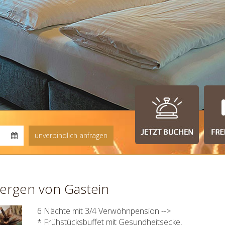
Bergen von Gastein
6 Nächte mit 3/4 Verwöhnpension -->
* Frühstücksbuffet mit Gesundheitsecke,